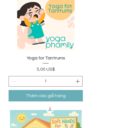
Yoga for Tantrums
Giá
5,00 US$
Thêm vào giỏ hàng