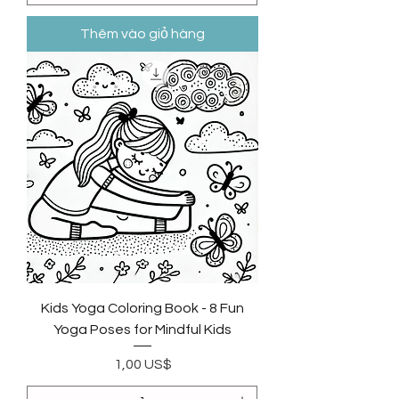
Thêm vào giỏ hàng
Kids Yoga Coloring Book - 8 Fun
Yoga Poses for Mindful Kids
Giá
1,00 US$