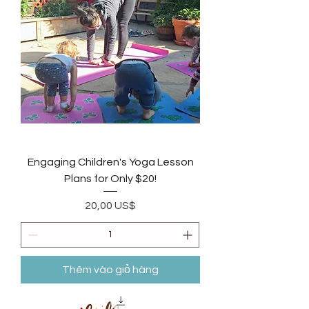
Engaging Children's Yoga Lesson
Plans for Only $20!
Giá
20,00 US$
Thêm vào giỏ hàng