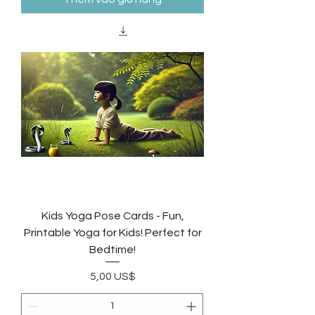
Kids Yoga Pose Cards - Fun,
Printable Yoga for Kids! Perfect for
Bedtime!
Giá
5,00 US$