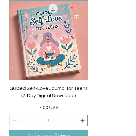
Guided Self-Love Journal for Teens
(7-Day Digital Download)
Giá
7,00 US$
Thêm vào giỏ hàng