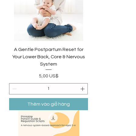
A Gentle Postpartum Reset for
Your Lower Back, Core & Nervous
System
Giá
5,00 US$
Thêm vào giỏ hàng