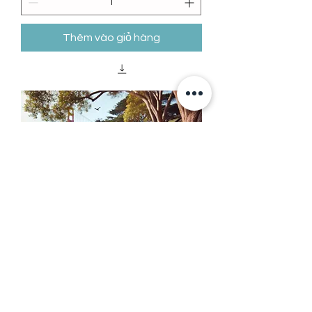
Thêm vào giỏ hàng
Isla's Journey of Yoga and
Kindness: A Heartwarming,
Printable Story