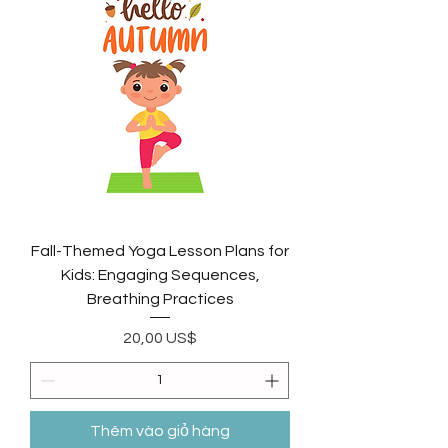
Fall-Themed Yoga Lesson Plans for
Kids: Engaging Sequences,
Breathing Practices
Giá
20,00 US$
Thêm vào giỏ hàng