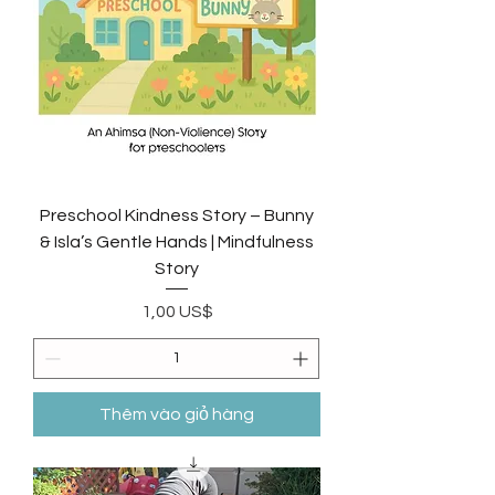
Preschool Kindness Story – Bunny
& Isla’s Gentle Hands | Mindfulness
Story
Giá
1,00 US$
Thêm vào giỏ hàng