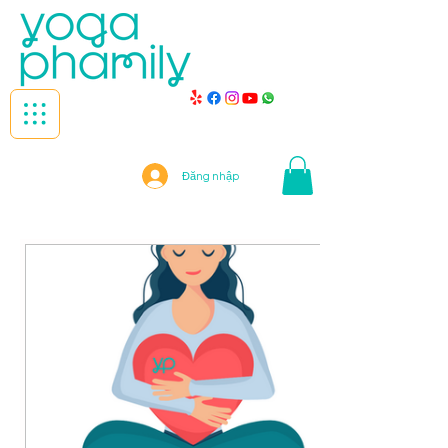
Đăng nhập