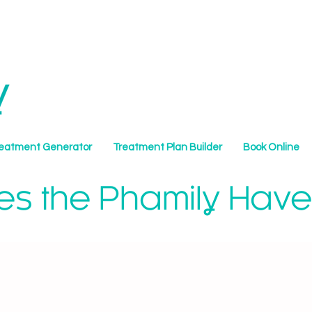
reatment Generator
Treatment Plan Builder
Book Online
s the Phamily Have